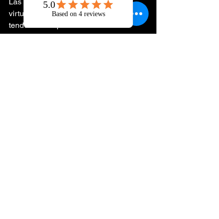
Las soluciones de coaching de vida 
virtual son más que una simple 
tendencia. Representan un nuevo 
paradigma para el éxito personal y 
profesional. Este enfoque te permite 
tomar las riendas de tu vida, desarrollar 
resiliencia y crear conexiones 
significativas.
The Best Life 8 se compromete a ser 
una plataforma líder que apoya esta 
transformación. Sus servicios de 
coaching están diseñados para 
ayudarte a liberar todo tu potencial y a 
afrontar las complejidades del mundo 
actual con confianza y agilidad.
Si estás listo para aceptar el cambio e 
invertir en tu futuro, el coaching virtual 