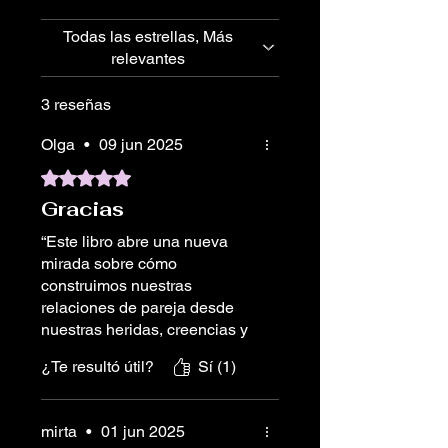
Todas las estrellas, Más
relevantes
3 reseñas
Olga
•
09 jun 2025
Obtuvo 5 de 5 estrellas.
Gracias
“Este libro abre una nueva
mirada sobre cómo
construimos nuestras
relaciones de pareja desde
nuestras heridas, creencias y
patrones inconscientes. A
¿Te resultó útil?
Sí (1)
través de herramientas del
Coaching, invita a hacer un
trabajo profundo de
mirta
•
01 jun 2025
autoconocimiento,