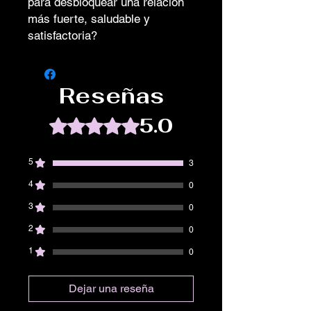
para desbloquear una relación
más fuerte, saludable y
satisfactoria?
Reseñas
5.0
Obtuvo 5 de 5 estrellas.
5
3
4
0
3
0
2
0
1
0
Dejar una reseña